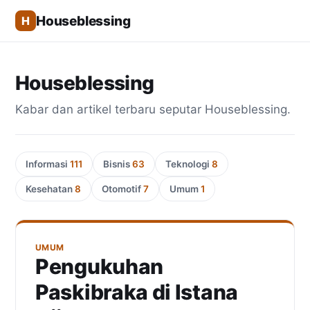
Houseblessing
H
Houseblessing
Kabar dan artikel terbaru seputar Houseblessing.
Informasi
111
Bisnis
63
Teknologi
8
Kesehatan
8
Otomotif
7
Umum
1
UMUM
Pengukuhan
Paskibraka di Istana