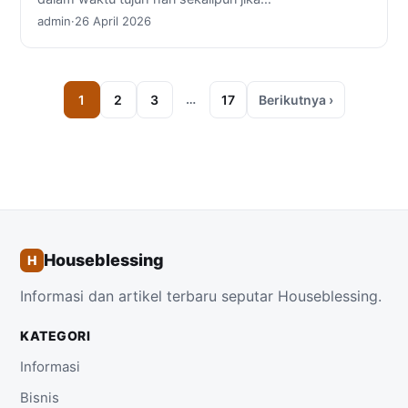
admin
·
26 April 2026
…
1
2
3
17
Berikutnya ›
Houseblessing
H
Informasi dan artikel terbaru seputar Houseblessing.
KATEGORI
Informasi
Bisnis